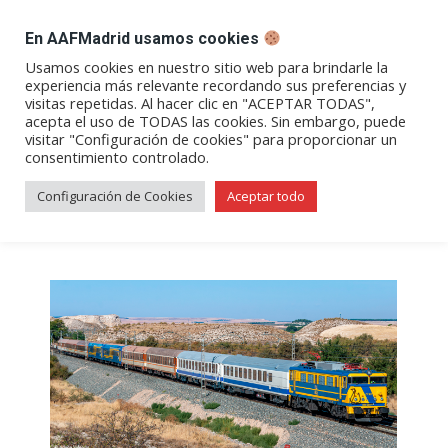
DESPACHO BILLETES
En AAFMadrid usamos cookies
Abrir
Abrir
Abrir
Abrir
Abrir
Usamos cookies en nuestro sitio web para brindarle la
experiencia más relevante recordando sus preferencias y
enlace
enlace
enlace
enlace
enlace
visitas repetidas. Al hacer clic en "ACEPTAR TODAS",
Archivos de etiqueta:
alcázar
en
en
en
en
en
acepta el uso de TODAS las cookies. Sin embargo, puede
visitar "Configuración de cookies" para proporcionar un
una
una
una
una
una
de san juan
consentimiento controlado.
nueva
nueva
nueva
nueva
nueva
ventana/pestaña
ventana/pestaña
ventana/pestaña
ventana/pestañ
ventana/pes
Configuración de Cookies
Aceptar todo