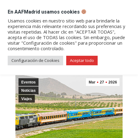
DESPACHO BILLETES
En AAFMadrid usamos cookies
Abrir
Abrir
Abrir
Abrir
Abrir
Usamos cookies en nuestro sitio web para brindarle la
experiencia más relevante recordando sus preferencias y
enlace
enlace
enlace
enlace
enlace
visitas repetidas. Al hacer clic en "ACEPTAR TODAS",
Archivos de etiqueta:
Cáceres
en
en
en
en
en
acepta el uso de TODAS las cookies. Sin embargo, puede
visitar "Configuración de cookies" para proporcionar un
una
una
una
una
una
consentimiento controlado.
nueva
nueva
nueva
nueva
nueva
ventana/pestaña
ventana/pestaña
ventana/pestaña
ventana/pestañ
ventana/pes
Configuración de Cookies
Aceptar todo
Eventos
Mar
27
2026
Noticias
Viajes