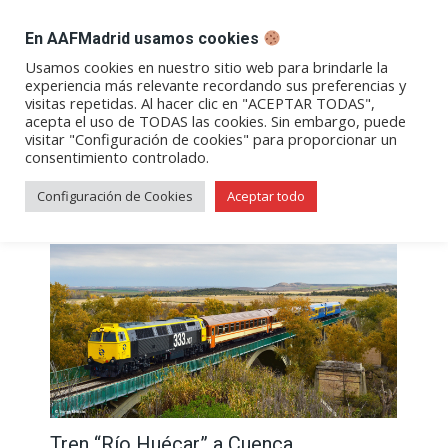
DESPACHO BILLETES
En AAFMadrid usamos cookies
Abrir
Abrir
Abrir
Abrir
Abrir
Usamos cookies en nuestro sitio web para brindarle la
experiencia más relevante recordando sus preferencias y
enlace
enlace
enlace
enlace
enlace
visitas repetidas. Al hacer clic en "ACEPTAR TODAS",
Archivos de etiqueta:
Eventos
en
en
en
en
en
acepta el uso de TODAS las cookies. Sin embargo, puede
visitar "Configuración de cookies" para proporcionar un
una
una
una
una
una
consentimiento controlado.
nueva
nueva
nueva
nueva
nueva
ventana/pestaña
ventana/pestaña
ventana/pestaña
ventana/pestañ
ventana/pes
Configuración de Cookies
Aceptar todo
Tren “Río Huécar” a Cuenca