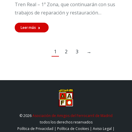
Tren Real – 1ª Zona, que continuarán con sus
trabajos de reparación y restauración…
Leer más
1
2
3
→
© 2026
Asociación de Amigos del Ferrocarril de Madrid
todos los derechos reservados
Política de Privacidad
|
Política de Cookies
|
Aviso Legal
|