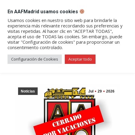
DESPACHO BILLETES
En AAFMadrid usamos cookies
Abrir
Abrir
Abrir
Abrir
Abrir
Usamos cookies en nuestro sitio web para brindarle la
experiencia más relevante recordando sus preferencias y
enlace
enlace
enlace
enlace
enlace
visitas repetidas. Al hacer clic en "ACEPTAR TODAS",
Archivos de etiqueta:
local
en
en
en
en
en
acepta el uso de TODAS las cookies. Sin embargo, puede
visitar "Configuración de cookies" para proporcionar un
una
una
una
una
una
social
consentimiento controlado.
nueva
nueva
nueva
nueva
nueva
ventana/pestaña
ventana/pestaña
ventana/pestaña
ventana/pestañ
ventana/pes
Configuración de Cookies
Aceptar todo
Noticias
Jul
29
2026