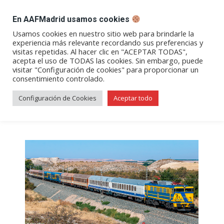
DESPACHO BILLETES
En AAFMadrid usamos cookies
Abrir
Abrir
Abrir
Abrir
Abrir
Usamos cookies en nuestro sitio web para brindarle la
experiencia más relevante recordando sus preferencias y
enlace
enlace
enlace
enlace
enlace
visitas repetidas. Al hacer clic en "ACEPTAR TODAS",
Archivos de etiqueta:
Tren de
en
en
en
en
en
acepta el uso de TODAS las cookies. Sin embargo, puede
visitar "Configuración de cookies" para proporcionar un
una
una
una
una
una
las Gachas
consentimiento controlado.
nueva
nueva
nueva
nueva
nueva
ventana/pestaña
ventana/pestaña
ventana/pestaña
ventana/pestañ
ventana/pes
Configuración de Cookies
Aceptar todo