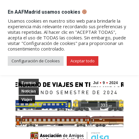
DESPACHO BILLETES
En AAFMadrid usamos cookies
Abrir
Abrir
Abrir
Abrir
Abrir
Usamos cookies en nuestro sitio web para brindarle la
experiencia más relevante recordando sus preferencias y
enlace
enlace
enlace
enlace
enlace
visitas repetidas. Al hacer clic en "ACEPTAR TODAS",
Archivos de etiqueta:
viajes
en
en
en
en
en
acepta el uso de TODAS las cookies. Sin embargo, puede
visitar "Configuración de cookies" para proporcionar un
una
una
una
una
una
consentimiento controlado.
nueva
nueva
nueva
nueva
nueva
ventana/pestaña
ventana/pestaña
ventana/pestaña
ventana/pestañ
ventana/pes
Configuración de Cookies
Aceptar todo
Eventos
Jul
9
2024
Noticias
Viajes