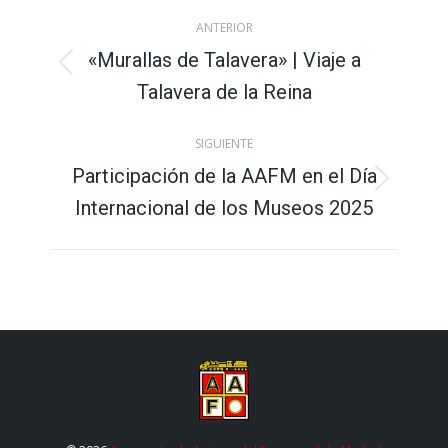
Navegación
ANTERIOR
entre
«Murallas de Talavera» | Viaje a
Publicación
Talavera de la Reina
publicaciones
anterior:
SIGUIENTE
Participación de la AAFM en el Día
Publicación
Internacional de los Museos 2025
siguiente: