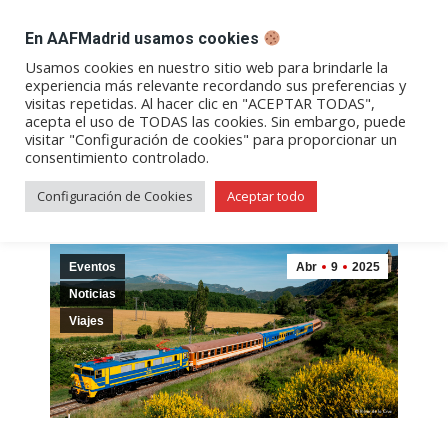
DESPACHO BILLETES
En AAFMadrid usamos cookies
Abrir
Abrir
Abrir
Abrir
Abrir
Usamos cookies en nuestro sitio web para brindarle la
experiencia más relevante recordando sus preferencias y
enlace
enlace
enlace
enlace
enlace
visitas repetidas. Al hacer clic en "ACEPTAR TODAS",
«Tren del Cid» | Viaje a Burgos
en
en
en
en
en
acepta el uso de TODAS las cookies. Sin embargo, puede
visitar "Configuración de cookies" para proporcionar un
una
una
una
una
una
consentimiento controlado.
nueva
nueva
nueva
nueva
nueva
ventana/pestaña
ventana/pestaña
ventana/pestaña
ventana/pestañ
ventana/pes
Configuración de Cookies
Aceptar todo
Eventos
Abr
9
2025
Noticias
Viajes