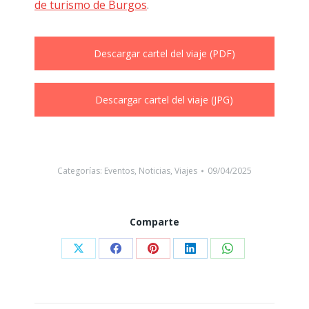
de turismo de Burgos
.
Descargar cartel del viaje (PDF)
Descargar cartel del viaje (JPG)
Categorías:
Eventos
,
Noticias
,
Viajes
09/04/2025
Comparte
Compartir
Compartir
Compartir
Compartir
Compartir
con
con
con
con
con
X
Facebook
Pinterest
LinkedIn
WhatsApp