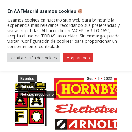
DESPACHO BILLETES
En AAFMadrid usamos cookies
Abrir
Abrir
Abrir
Abrir
Abrir
Usamos cookies en nuestro sitio web para brindarle la
experiencia más relevante recordando sus preferencias y
enlace
enlace
enlace
enlace
enlace
visitas repetidas. Al hacer clic en "ACEPTAR TODAS",
Archivos diarios:
06/09/2022
en
en
en
en
en
acepta el uso de TODAS las cookies. Sin embargo, puede
visitar "Configuración de cookies" para proporcionar un
una
una
una
una
una
consentimiento controlado.
nueva
nueva
nueva
nueva
nueva
ventana/pestaña
ventana/pestaña
ventana/pestaña
ventana/pestañ
ventana/pes
Configuración de Cookies
Aceptar todo
Eventos
Sep
6
2022
Noticias
Noticias modelismo