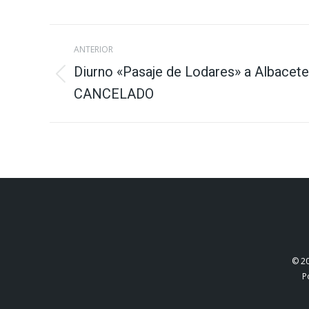
Navegación
ANTERIOR
entre
Diurno «Pasaje de Lodares» a Albacet
Publicación
CANCELADO
publicaciones
anterior:
© 2
P