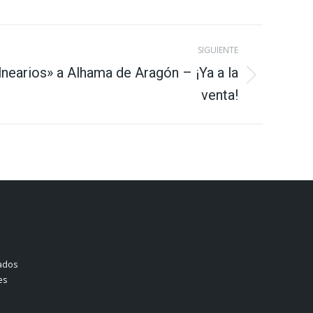
SIGUIENTE
lnearios» a Alhama de Aragón – ¡Ya a la
venta!
ados
es