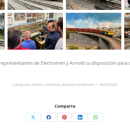
presentantes de Electrotren y Arnold su disposición para col
Categorías:
Eventos
,
Noticias
,
Noticias modelismo
06/09/2022
Comparte
Compartir
Compartir
Compartir
Compartir
Compartir
con
con
con
con
con