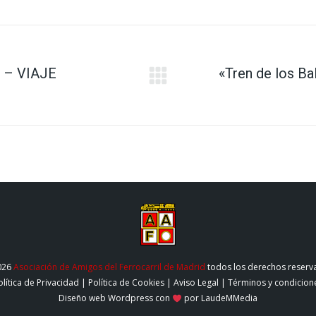
X
Facebook
Pinterest
LinkedIn
WhatsApp
e – VIAJE
«Tren de los Ba
Publicación
siguiente:
026
Asociación de Amigos del Ferrocarril de Madrid
todos los derechos reserv
olítica de Privacidad
|
Política de Cookies
|
Aviso Legal
|
Términos y condicion
Diseño web Wordpress
con
por LaudeMMedia