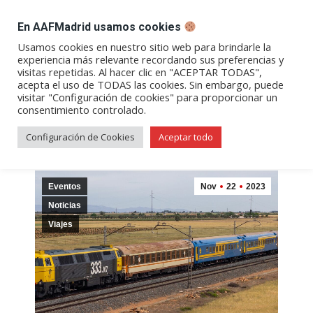
DESPACHO BILLETES
En AAFMadrid usamos cookies
Abrir
Abrir
Abrir
Abrir
Abrir
Usamos cookies en nuestro sitio web para brindarle la
experiencia más relevante recordando sus preferencias y
enlace
enlace
enlace
enlace
enlace
visitas repetidas. Al hacer clic en "ACEPTAR TODAS",
Archivos diarios:
22/11/2023
en
en
en
en
en
acepta el uso de TODAS las cookies. Sin embargo, puede
visitar "Configuración de cookies" para proporcionar un
una
una
una
una
una
consentimiento controlado.
nueva
nueva
nueva
nueva
nueva
ventana/pestaña
ventana/pestaña
ventana/pestaña
ventana/pestañ
ventana/pes
Configuración de Cookies
Aceptar todo
Eventos
Nov
22
2023
Noticias
Viajes