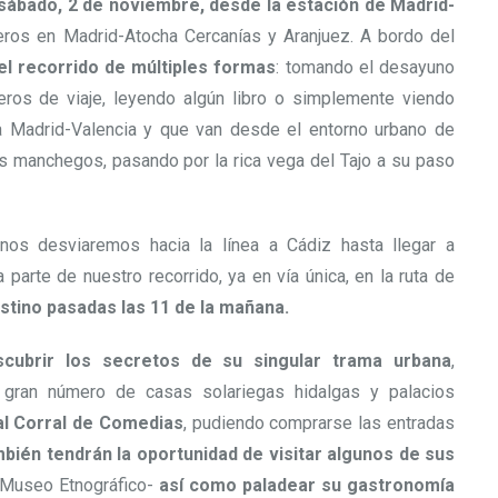
 sábado, 2 de noviembre, desde la estación de Madrid-
eros en Madrid-Atocha Cercanías y Aranjuez. A bordo del
del recorrido de múltiples formas
: tomando el desayuno
eros de viaje, leyendo algún libro o simplemente viendo
ea Madrid-Valencia y que van desde el entorno urbano de
s manchegos, pasando por la rica vega del Tajo a su paso
nos desviaremos hacia la línea a Cádiz hasta llegar a
arte de nuestro recorrido, ya en vía única, en la ruta de
stino pasadas las 11 de la mañana.
scubrir los secretos de su singular trama urbana
,
gran número de casas solariegas hidalgas y palacios
al Corral de Comedias
, pudiendo comprarse las entradas
bién tendrán la oportunidad de visitar algunos de sus
 Museo Etnográfico-
así como paladear su gastronomía