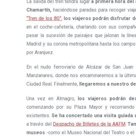
La salida del tren tendrá lugar
a primera hora del
Chamartín,
haciéndose paradas para recoger viaj
“Tren de los 80”
,
los viajeros podrán disfrutar 
en el coche-cafetería, charlando con sus compañ
pasar la sucesión de paisajes que jalonan la lín
Madrid y su corona metropolitana hasta los campo
por Aranjuez.
En el nudo ferroviario de Alcázar de San Juan 
Manzanares, donde nos encaminaremos a la última p
Ciudad Real. Finalmente,
llegaremos a nuestro de
Una vez en Almagro,
los viajeros podrán de
comenzando por su Plaza Mayor y recorriendo 
existentes.
Se ha concertado una visita guiada 
a través del
Despacho de Billetes de la AAFM
.
Tam
museos
-como el Museo Nacional del Teatro o el