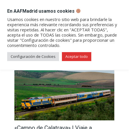
DESPACHO BILLETES
En AAFMadrid usamos cookies
Abrir
Abrir
Abrir
Abrir
Abrir
Usamos cookies en nuestro sitio web para brindarle la
experiencia más relevante recordando sus preferencias y
enlace
enlace
enlace
enlace
enlace
visitas repetidas. Al hacer clic en "ACEPTAR TODAS",
Archivos de etiqueta:
almagro
en
en
en
en
en
acepta el uso de TODAS las cookies. Sin embargo, puede
visitar "Configuración de cookies" para proporcionar un
una
una
una
una
una
consentimiento controlado.
nueva
nueva
nueva
nueva
nueva
ventana/pestaña
ventana/pestaña
ventana/pestaña
ventana/pestañ
ventana/pes
Configuración de Cookies
Aceptar todo
«Campo de Calatrava» | Viaje a