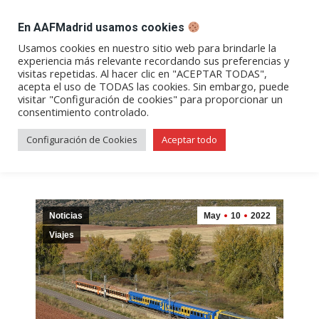
DESPACHO BILLETES
En AAFMadrid usamos cookies
Abrir
Abrir
Abrir
Abrir
Abrir
Usamos cookies en nuestro sitio web para brindarle la
experiencia más relevante recordando sus preferencias y
enlace
enlace
enlace
enlace
enlace
visitas repetidas. Al hacer clic en "ACEPTAR TODAS",
Archivos de etiqueta:
en
en
en
en
en
acepta el uso de TODAS las cookies. Sin embargo, puede
visitar "Configuración de cookies" para proporcionar un
una
una
una
una
una
Salamanca
consentimiento controlado.
nueva
nueva
nueva
nueva
nueva
ventana/pestaña
ventana/pestaña
ventana/pestaña
ventana/pestañ
ventana/pes
Configuración de Cookies
Aceptar todo
Noticias
May
10
2022
Viajes