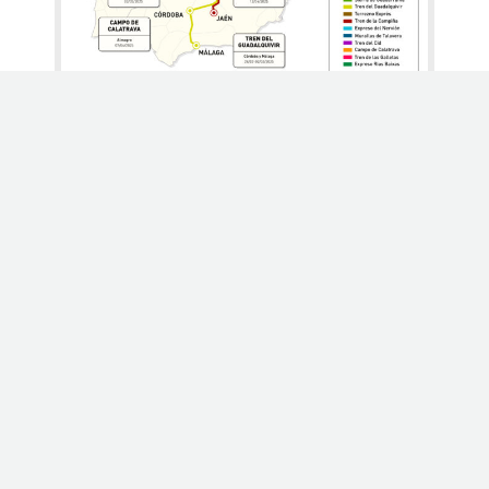
Descargar cartel (PDF)
Descargar cartel (JPG)
Categorías:
Eventos
,
Noticias
,
Viajes
13/01/2025
Comparte