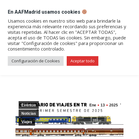
DESPACHO BILLETES
En AAFMadrid usamos cookies
Abrir
Abrir
Abrir
Abrir
Abrir
Usamos cookies en nuestro sitio web para brindarle la
experiencia más relevante recordando sus preferencias y
enlace
enlace
enlace
enlace
enlace
visitas repetidas. Al hacer clic en "ACEPTAR TODAS",
2025, a todo tren | Calendario
en
en
en
en
en
acepta el uso de TODAS las cookies. Sin embargo, puede
visitar "Configuración de cookies" para proporcionar un
una
una
una
una
una
de viajes para el primer
consentimiento controlado.
nueva
nueva
nueva
nueva
nueva
semestre
ventana/pestaña
ventana/pestaña
ventana/pestaña
ventana/pestañ
ventana/pes
Configuración de Cookies
Aceptar todo
Eventos
Ene
13
2025
Noticias
Viajes