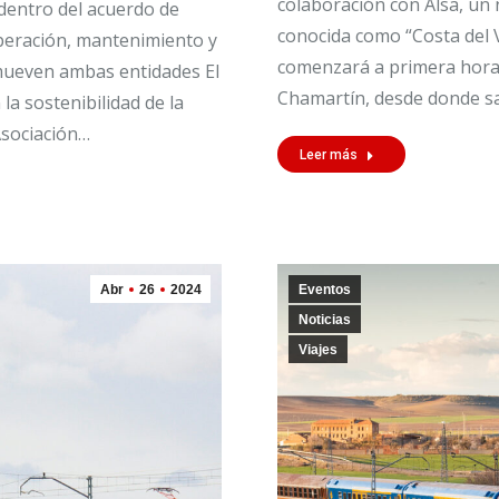
colaboración con Alsa, un 
 dentro del acuerdo de
conocida como “Costa del Vi
operación, mantenimiento y
comenzará a primera hora d
omueven ambas entidades El
Chamartín, desde donde sa
la sostenibilidad de la
Asociación…
Leer más
Abr
26
2024
Eventos
Noticias
Viajes