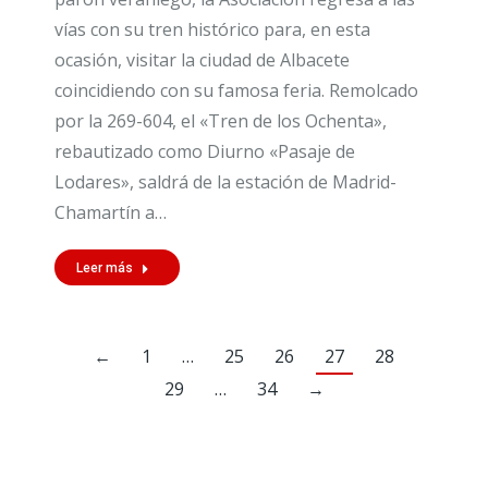
vías con su tren histórico para, en esta
ocasión, visitar la ciudad de Albacete
coincidiendo con su famosa feria. Remolcado
por la 269-604, el «Tren de los Ochenta»,
rebautizado como Diurno «Pasaje de
Lodares», saldrá de la estación de Madrid-
Chamartín a…
Leer más
←
1
…
25
26
27
28
29
…
34
→