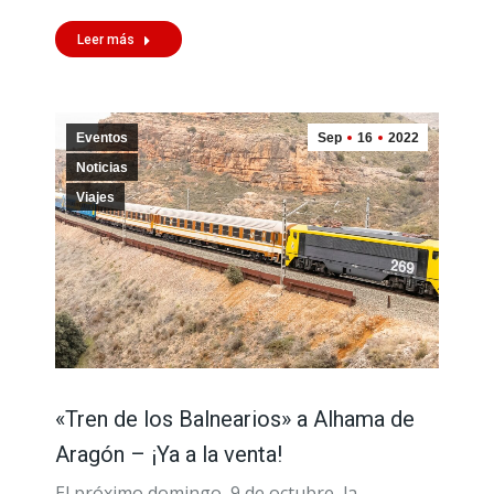
Leer más
Eventos
Sep
16
2022
Noticias
Viajes
«Tren de los Balnearios» a Alhama de
Aragón – ¡Ya a la venta!
El próximo domingo, 9 de octubre, la