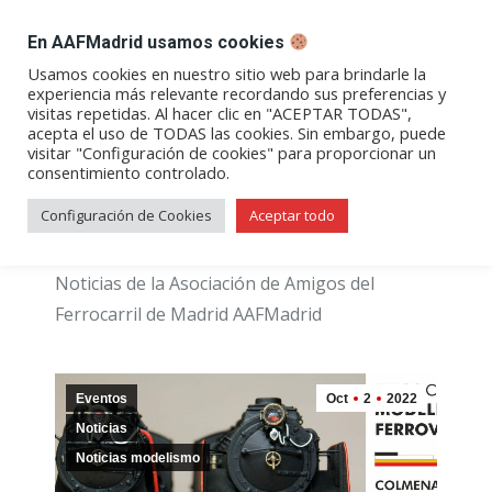
DESPACHO BILLETES
En AAFMadrid usamos cookies
Abrir
Abrir
Abrir
Abrir
Abrir
Usamos cookies en nuestro sitio web para brindarle la
experiencia más relevante recordando sus preferencias y
enlace
enlace
enlace
enlace
enlace
visitas repetidas. Al hacer clic en "ACEPTAR TODAS",
Categoría:
Noticias
en
en
en
en
en
acepta el uso de TODAS las cookies. Sin embargo, puede
visitar "Configuración de cookies" para proporcionar un
una
una
una
una
una
consentimiento controlado.
nueva
nueva
nueva
nueva
nueva
ventana/pestaña
ventana/pestaña
ventana/pestaña
ventana/pestañ
ventana/pes
Configuración de Cookies
Aceptar todo
Noticias de la Asociación de Amigos del
Ferrocarril de Madrid AAFMadrid
Eventos
Oct
2
2022
Noticias
Noticias modelismo