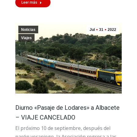
Leer más
Noticias
Jul
31
2022
Viajes
Diurno «Pasaje de Lodares» a Albacete
– VIAJE CANCELADO
El próximo 10 de septiembre, después del
parón veraniego, la Asociación regresa a las