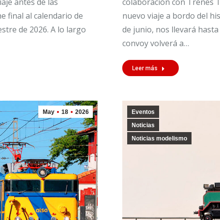
aje antes de las
colaboración con Trenes T
e final al calendario de
nuevo viaje a bordo del hi
stre de 2026. A lo largo
de junio, nos llevará hasta
convoy volverá a…
Leer más
May
18
2026
Eventos
Noticias
Noticias modelismo