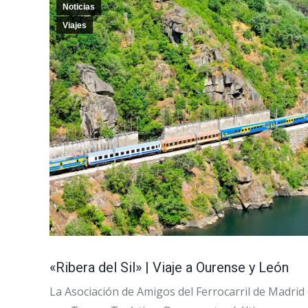
Noticias
Viajes
«Ribera del Sil» | Viaje a Ourense y León
La Asociación de Amigos del Ferrocarril de Madrid