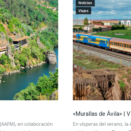
Noticias
Viajes
«Murallas de Ávila» | Vi
 (AAFM), en colaboración
En vísperas del verano, la