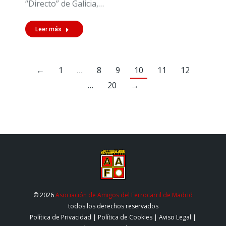
“Directo” de Galicia,…
Leer más
←
1
…
8
9
10
11
12
…
20
→
© 2026
Asociación de Amigos del Ferrocarril de Madrid
todos los derechos reservados
Política de Privacidad
|
Política de Cookies
|
Aviso Legal
|