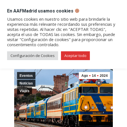
DESPACHO BILLETES
En AAFMadrid usamos cookies
Abrir
Abrir
Abrir
Abrir
Abrir
Usamos cookies en nuestro sitio web para brindarle la
experiencia más relevante recordando sus preferencias y
enlace
enlace
enlace
enlace
enlace
visitas repetidas. Al hacer clic en "ACEPTAR TODAS",
Categoría:
Viajes
en
en
en
en
en
acepta el uso de TODAS las cookies. Sin embargo, puede
visitar "Configuración de cookies" para proporcionar un
una
una
una
una
una
consentimiento controlado.
nueva
nueva
nueva
nueva
nueva
ventana/pestaña
ventana/pestaña
ventana/pestaña
ventana/pestañ
ventana/pes
Configuración de Cookies
Aceptar todo
Eventos
Ago
14
2024
Noticias
Viajes