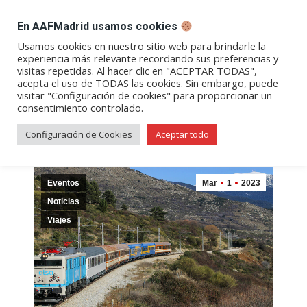
DESPACHO BILLETES
En AAFMadrid usamos cookies
Abrir
Abrir
Abrir
Abrir
Abrir
Usamos cookies en nuestro sitio web para brindarle la
experiencia más relevante recordando sus preferencias y
enlace
enlace
enlace
enlace
enlace
visitas repetidas. Al hacer clic en "ACEPTAR TODAS",
Categoría:
Viajes
en
en
en
en
en
acepta el uso de TODAS las cookies. Sin embargo, puede
visitar "Configuración de cookies" para proporcionar un
una
una
una
una
una
consentimiento controlado.
nueva
nueva
nueva
nueva
nueva
ventana/pestaña
ventana/pestaña
ventana/pestaña
ventana/pestañ
ventana/pes
Configuración de Cookies
Aceptar todo
Eventos
Mar
1
2023
Noticias
Viajes