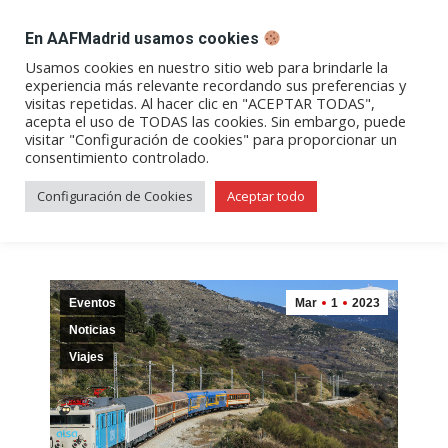
DESPACHO BILLETES
En AAFMadrid usamos cookies
Abrir
Abrir
Abrir
Abrir
Abrir
Usamos cookies en nuestro sitio web para brindarle la
experiencia más relevante recordando sus preferencias y
enlace
enlace
enlace
enlace
enlace
visitas repetidas. Al hacer clic en "ACEPTAR TODAS",
Archivos de etiqueta:
Tren
en
en
en
en
en
acepta el uso de TODAS las cookies. Sin embargo, puede
visitar "Configuración de cookies" para proporcionar un
una
una
una
una
una
Azul
consentimiento controlado.
nueva
nueva
nueva
nueva
nueva
ventana/pestaña
ventana/pestaña
ventana/pestaña
ventana/pestañ
ventana/pes
Configuración de Cookies
Aceptar todo
Eventos
Mar
1
2023
Noticias
Viajes