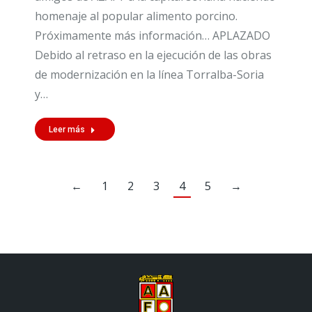
homenaje al popular alimento porcino.
Próximamente más información… APLAZADO
Debido al retraso en la ejecución de las obras
de modernización en la línea Torralba-Soria
y…
Leer más
←
1
2
3
4
5
→