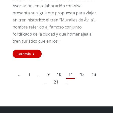
Asociación, en colaboración con Alsa,
presenta su siguiente propuesta para viajar
en tren histórico: el tren “Murallas de Ávila”,
nombre referido al famoso conjunto
fortificado de la ciudad y que homenajea al
tren turístico que en los…
Leer más
←
1
…
9
10
11
12
13
…
21
→