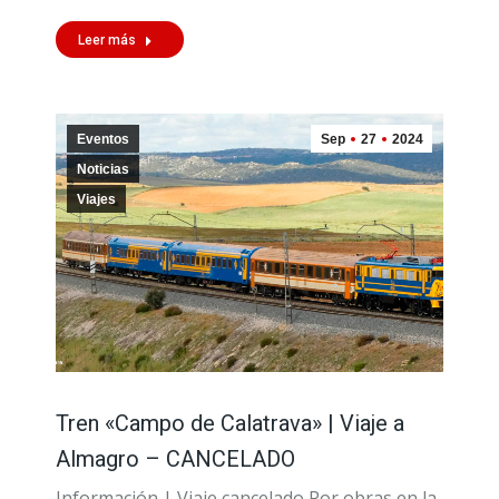
Leer más
Eventos
Sep
27
2024
Noticias
Viajes
Tren «Campo de Calatrava» | Viaje a
Almagro – CANCELADO
Información | Viaje cancelado Por obras en la