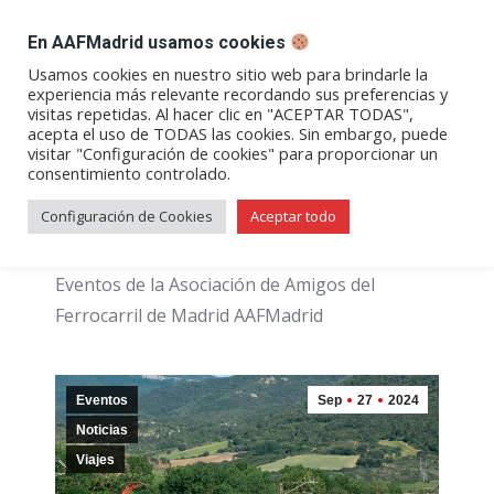
DESPACHO BILLETES
En AAFMadrid usamos cookies
Abrir
Abrir
Abrir
Abrir
Abrir
Usamos cookies en nuestro sitio web para brindarle la
experiencia más relevante recordando sus preferencias y
enlace
enlace
enlace
enlace
enlace
visitas repetidas. Al hacer clic en "ACEPTAR TODAS",
Categoría:
Eventos
en
en
en
en
en
acepta el uso de TODAS las cookies. Sin embargo, puede
visitar "Configuración de cookies" para proporcionar un
una
una
una
una
una
consentimiento controlado.
nueva
nueva
nueva
nueva
nueva
ventana/pestaña
ventana/pestaña
ventana/pestaña
ventana/pestañ
ventana/pes
Configuración de Cookies
Aceptar todo
Eventos de la Asociación de Amigos del
Ferrocarril de Madrid AAFMadrid
Eventos
Sep
27
2024
Noticias
Viajes