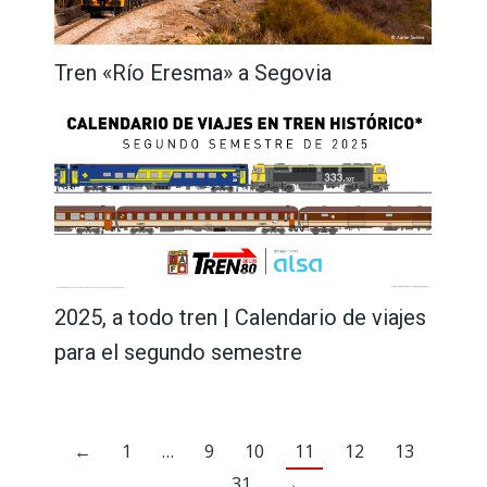
Tren «Río Eresma» a Segovia
2025, a todo tren | Calendario de viajes
para el segundo semestre
←
1
…
9
10
11
12
13
…
31
→