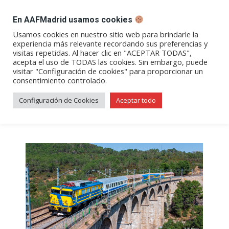
DESPACHO BILLETES
En AAFMadrid usamos cookies
Abrir
Abrir
Abrir
Abrir
Abrir
Usamos cookies en nuestro sitio web para brindarle la
experiencia más relevante recordando sus preferencias y
enlace
enlace
enlace
enlace
enlace
visitas repetidas. Al hacer clic en "ACEPTAR TODAS",
Archivos de etiqueta:
tren de
en
en
en
en
en
acepta el uso de TODAS las cookies. Sin embargo, puede
visitar "Configuración de cookies" para proporcionar un
una
una
una
una
una
los 80
consentimiento controlado.
nueva
nueva
nueva
nueva
nueva
ventana/pestaña
ventana/pestaña
ventana/pestaña
ventana/pestañ
ventana/pes
Configuración de Cookies
Aceptar todo