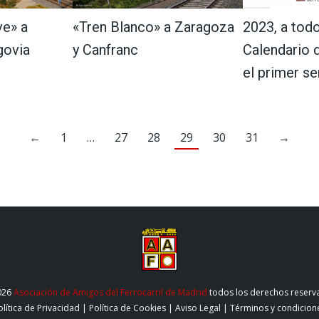
ve» a
«Tren Blanco» a Zaragoza
2023, a todo
govia
y Canfranc
Calendario d
el primer s
←
1
…
27
28
29
30
31
→
026
Asociación de Amigos del Ferrocarril de Madrid
todos los derechos reserv
olítica de Privacidad
|
Política de Cookies
|
Aviso Legal
|
Términos y condicion