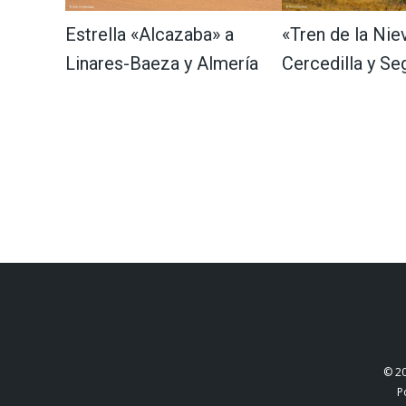
Estrella «Alcazaba» a
«Tren de la Nie
Linares-Baeza y Almería
Cercedilla y Se
© 2
P