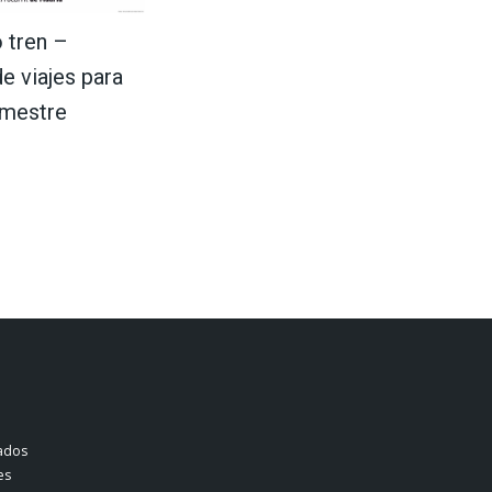
 tren –
e viajes para
emestre
ados
es