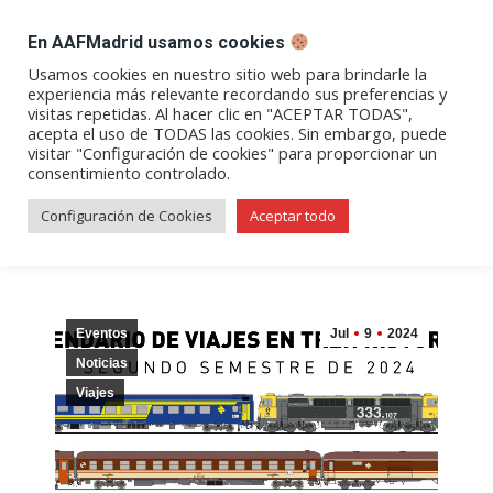
DESPACHO BILLETES
En AAFMadrid usamos cookies
Abrir
Abrir
Abrir
Abrir
Abrir
Usamos cookies en nuestro sitio web para brindarle la
experiencia más relevante recordando sus preferencias y
enlace
enlace
enlace
enlace
enlace
visitas repetidas. Al hacer clic en "ACEPTAR TODAS",
Archivos de etiqueta:
tren de
en
en
en
en
en
acepta el uso de TODAS las cookies. Sin embargo, puede
visitar "Configuración de cookies" para proporcionar un
una
una
una
una
una
los 80
consentimiento controlado.
nueva
nueva
nueva
nueva
nueva
ventana/pestaña
ventana/pestaña
ventana/pestaña
ventana/pestañ
ventana/pes
Configuración de Cookies
Aceptar todo
Eventos
Jul
9
2024
Noticias
Viajes