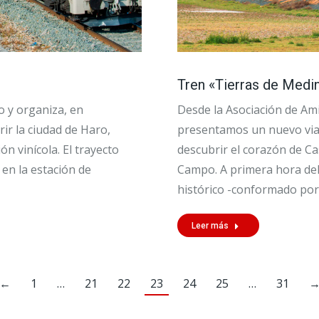
Tren «Tierras de Medi
co y organiza, en
Desde la Asociación de Ami
ir la ciudad de Haro,
presentamos un nuevo viaj
n vinícola. El trayecto
descubrir el corazón de Cas
en la estación de
Campo. A primera hora del
histórico -conformado por
Leer más
←
1
…
21
22
23
24
25
…
31