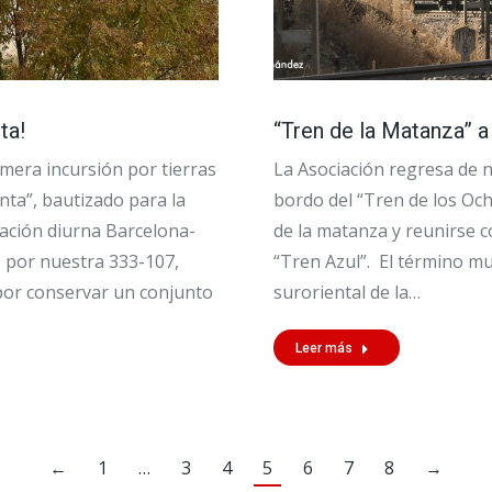
ta!
“Tren de la Matanza” a
mera incursión por tierras
La Asociación regresa de n
ta”, bautizado para la
bordo del “Tren de los Och
lación diurna Barcelona-
de la matanza y reunirse 
 por nuestra 333-107,
“Tren Azul”. El término mun
 por conservar un conjunto
suroriental de la…
Leer más
←
1
…
3
4
5
6
7
8
→