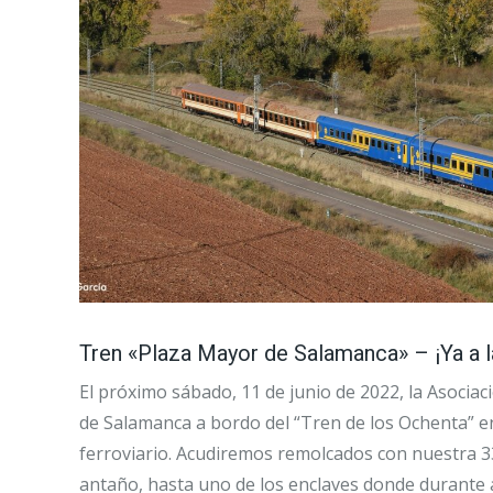
Tren «Plaza Mayor de Salamanca» – ¡Ya a l
El próximo sábado, 11 de junio de 2022, la Asociac
de Salamanca a bordo del “Tren de los Ochenta” e
ferroviario. Acudiremos remolcados con nuestra 33
antaño, hasta uno de los enclaves donde durante 