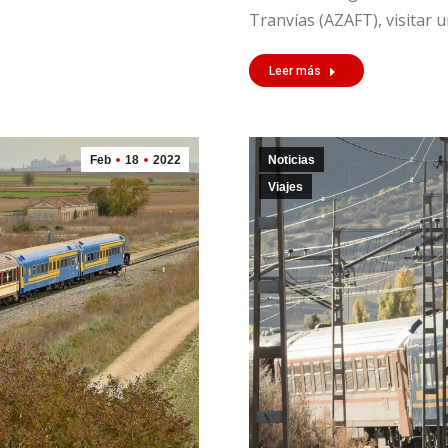
Tranvías (AZAFT), visitar 
Leer más
Feb
18
2022
Noticias
Viajes