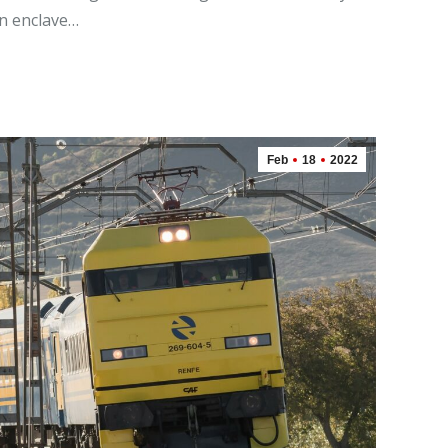
un enclave…
Feb
18
2022