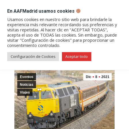
DESPACHO BILLETES
En AAFMadrid usamos cookies
Abrir
Abrir
Abrir
Abrir
Abrir
Usamos cookies en nuestro sitio web para brindarle la
experiencia más relevante recordando sus preferencias y
enlace
enlace
enlace
enlace
enlace
visitas repetidas. Al hacer clic en "ACEPTAR TODAS",
Archivos de etiqueta:
Viaje
en
en
en
en
en
acepta el uso de TODAS las cookies. Sin embargo, puede
visitar "Configuración de cookies" para proporcionar un
una
una
una
una
una
consentimiento controlado.
nueva
nueva
nueva
nueva
nueva
ventana/pestaña
ventana/pestaña
ventana/pestaña
ventana/pestañ
ventana/pes
Configuración de Cookies
Aceptar todo
Eventos
Dic
8
2021
Noticias
Viajes