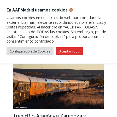
DESPACHO BILLETES
En AAFMadrid usamos cookies
Abrir
Abrir
Abrir
Abrir
Abrir
Usamos cookies en nuestro sitio web para brindarle la
experiencia más relevante recordando sus preferencias y
enlace
enlace
enlace
enlace
enlace
visitas repetidas. Al hacer clic en "ACEPTAR TODAS",
Archivos de etiqueta:
Viaje
en
en
en
en
en
acepta el uso de TODAS las cookies. Sin embargo, puede
visitar "Configuración de cookies" para proporcionar un
una
una
una
una
una
consentimiento controlado.
nueva
nueva
nueva
nueva
nueva
ventana/pestaña
ventana/pestaña
ventana/pestaña
ventana/pestañ
ventana/pes
Configuración de Cookies
Aceptar todo
Tren «Río Aragón» a Zaragoza y