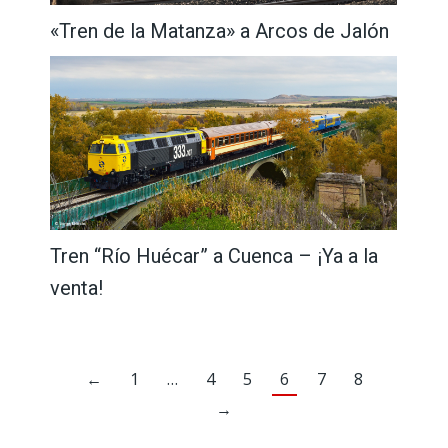
«Tren de la Matanza» a Arcos de Jalón
Tren “Río Huécar” a Cuenca – ¡Ya a la
venta!
←
1
…
4
5
6
7
8
→