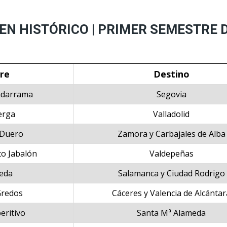
N HISTÓRICO | PRIMER SEMESTRE DE 
re
Destino
adarrama
Segovia
erga
Valladolid
 Duero
Zamora y Carbajales de Alba
to Jabalón
Valdepeñas
eda
Salamanca y Ciudad Rodrigo
Gredos
Cáceres y Valencia de Alcántar
eritivo
Santa Mª Alameda