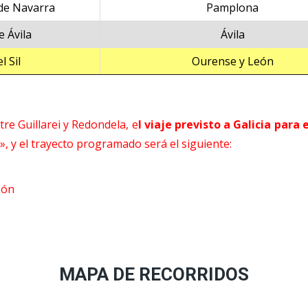
de Navarra
Pamplona
e Ávila
Ávila
l Sil
Ourense y León
re Guillarei y Redondela, e
l viaje previsto a Galicia para
l», y el trayecto programado será el siguiente:
eón
MAPA DE RECORRIDOS