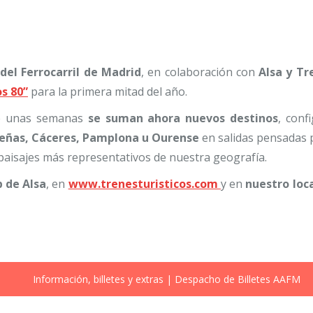
del Ferrocarril de Madrid
, en colaboración con
Alsa y Tr
os 80”
para la primera mitad del año.
ce unas semanas
se suman ahora nuevos destinos
, conf
eñas, Cáceres, Pamplona u Ourense
en salidas pensadas
 paisajes más representativos de nuestra geografía.
b de Alsa
, en
www.trenesturisticos.com
y en
nuestro loca
Información, billetes y extras | Despacho de Billetes AAFM