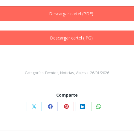
Descargar cartel (PDF)
Descargar cartel (JPG)
Categorías:
Eventos
,
Noticias
,
Viajes
26/01/2026
Comparte
Compartir
Compartir
Compartir
Compartir
Compartir
con
con
con
con
con
X
Facebook
Pinterest
LinkedIn
WhatsApp