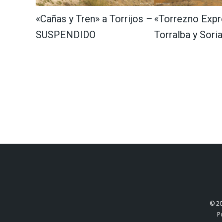
«Cañas y Tren» a Torrijos –
«Torrezno Expr
SUSPENDIDO
Torralba y Sori
© 2
P