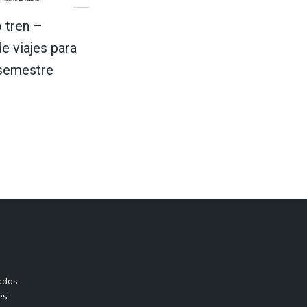
 tren –
e viajes para
 semestre
ados
es