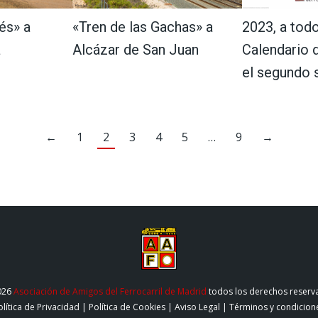
és» a
«Tren de las Gachas» a
2023, a todo
a
Alcázar de San Juan
Calendario d
el segundo
←
1
2
3
4
5
…
9
→
026
Asociación de Amigos del Ferrocarril de Madrid
todos los derechos reserv
olítica de Privacidad
|
Política de Cookies
|
Aviso Legal
|
Términos y condicion