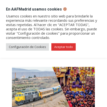
DESPACHO BILLETES
En AAFMadrid usamos cookies
Abrir
Abrir
Abrir
Abrir
Abrir
Usamos cookies en nuestro sitio web para brindarle la
experiencia más relevante recordando sus preferencias y
enlace
enlace
enlace
enlace
enlace
visitas repetidas. Al hacer clic en "ACEPTAR TODAS",
Archivos de etiqueta:
Tren de
en
en
en
en
en
acepta el uso de TODAS las cookies. Sin embargo, puede
visitar "Configuración de cookies" para proporcionar un
una
una
una
una
una
los Ochenta
consentimiento controlado.
nueva
nueva
nueva
nueva
nueva
ventana/pestaña
ventana/pestaña
ventana/pestaña
ventana/pestañ
ventana/pes
Configuración de Cookies
Aceptar todo