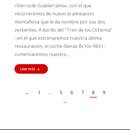
«Sierra de Guadarrama», con el que
recorreremos de nuevo la alineación
montañosa que le da nombre por sus dos
vertientes. A bordo del “Tren de los Ochenta”
–en el que estrenaremos nuestra última
restauración, el coche-literas Bc10x-9651–
comenzaremos nuestro…
Leer más
←
1
…
5
6
7
8
9
→