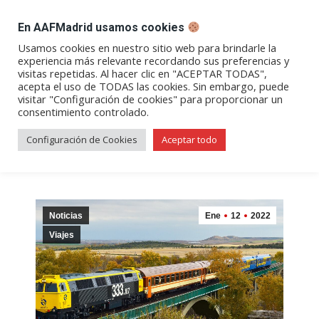
DESPACHO BILLETES
En AAFMadrid usamos cookies
Abrir
Abrir
Abrir
Abrir
Abrir
Usamos cookies en nuestro sitio web para brindarle la
experiencia más relevante recordando sus preferencias y
enlace
enlace
enlace
enlace
enlace
visitas repetidas. Al hacer clic en "ACEPTAR TODAS",
Archivos de etiqueta:
Tren de
en
en
en
en
en
acepta el uso de TODAS las cookies. Sin embargo, puede
visitar "Configuración de cookies" para proporcionar un
una
una
una
una
una
los Ochenta
consentimiento controlado.
nueva
nueva
nueva
nueva
nueva
ventana/pestaña
ventana/pestaña
ventana/pestaña
ventana/pestañ
ventana/pes
Configuración de Cookies
Aceptar todo
Noticias
Ene
12
2022
Viajes