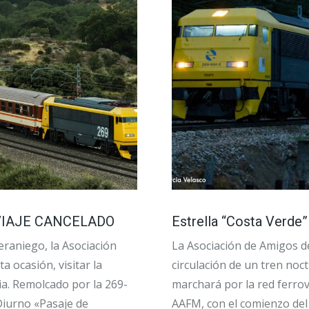
– VIAJE CANCELADO
Estrella “Costa Verde” 
eraniego, la Asociación
La Asociación de Amigos de
a ocasión, visitar la
circulación de un tren noc
ia. Remolcado por la 269-
marchará por la red ferrovi
Diurno «Pasaje de
AAFM, con el comienzo del