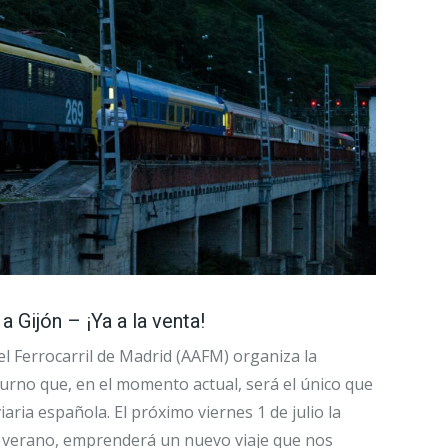
a Gijón – ¡Ya a la venta!
l Ferrocarril de Madrid (AAFM) organiza la
turno que, en el momento actual, será el único que
aria española. El próximo viernes 1 de julio la
 verano, emprenderá un nuevo viaje que nos