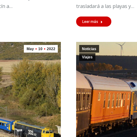
tín a…
trasladará a las playas y…
Leer más
May
10
2022
Noticias
Viajes