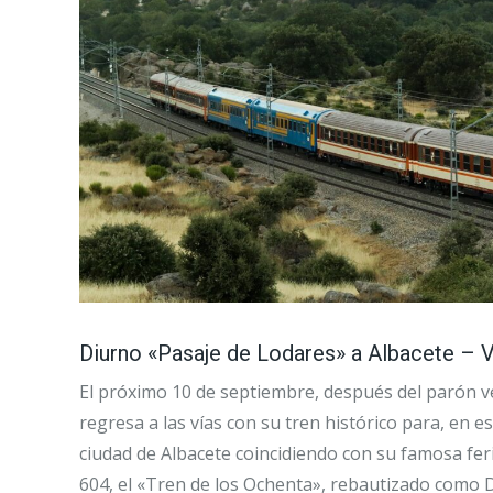
Diurno «Pasaje de Lodares» a Albacete 
El próximo 10 de septiembre, después del parón v
regresa a las vías con su tren histórico para, en est
ciudad de Albacete coincidiendo con su famosa fer
604, el «Tren de los Ochenta», rebautizado como 