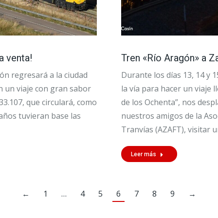
a venta!
Tren «Río Aragón» a Za
ión regresará a la ciudad
Durante los días 13, 14 y 
n un viaje con gran sabor
la vía para hacer un viaj
3.107, que circulará, como
de los Ochenta”, nos desp
años tuvieran base las
nuestros amigos de la Aso
Tranvías (AZAFT), visitar 
Leer más
←
1
…
4
5
6
7
8
9
→