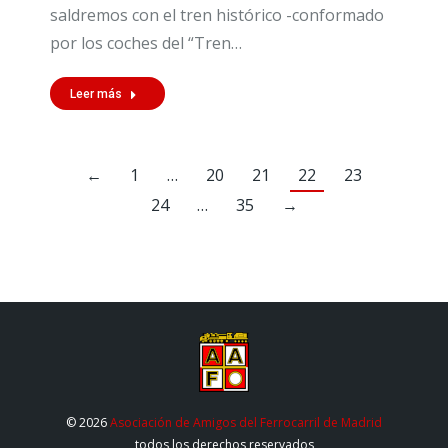
saldremos con el tren histórico -conformado
por los coches del “Tren…
Leer más
←
1
…
20
21
22
23
24
…
35
→
© 2026
Asociación de Amigos del Ferrocarril de Madrid
todos los derechos reservados