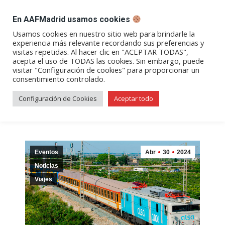
DESPACHO BILLETES
En AAFMadrid usamos cookies
Abrir
Abrir
Abrir
Abrir
Abrir
Usamos cookies en nuestro sitio web para brindarle la
experiencia más relevante recordando sus preferencias y
enlace
enlace
enlace
enlace
enlace
visitas repetidas. Al hacer clic en "ACEPTAR TODAS",
Archivos de etiqueta:
tren
en
en
en
en
en
acepta el uso de TODAS las cookies. Sin embargo, puede
visitar "Configuración de cookies" para proporcionar un
una
una
una
una
una
histórico
consentimiento controlado.
nueva
nueva
nueva
nueva
nueva
ventana/pestaña
ventana/pestaña
ventana/pestaña
ventana/pestañ
ventana/pes
Configuración de Cookies
Aceptar todo
Eventos
Abr
30
2024
Noticias
Viajes