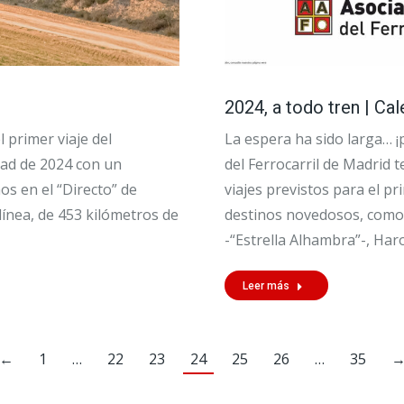
2024, a todo tren | Ca
 primer viaje del
La espera ha sido larga… ¡
tad de 2024 con un
del Ferrocarril de Madrid 
s en el “Directo” de
viajes previstos para el p
 línea, de 453 kilómetros de
destinos novedosos, como 
-“Estrella Alhambra”-, Har
Leer más
←
1
…
22
23
24
25
26
…
35