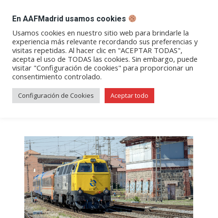
DESPACHO BILLETES
En AAFMadrid usamos cookies
Abrir
Abrir
Abrir
Abrir
Abrir
Usamos cookies en nuestro sitio web para brindarle la
experiencia más relevante recordando sus preferencias y
enlace
enlace
enlace
enlace
enlace
visitas repetidas. Al hacer clic en "ACEPTAR TODAS",
Archivos de etiqueta:
tren
en
en
en
en
en
acepta el uso de TODAS las cookies. Sin embargo, puede
visitar "Configuración de cookies" para proporcionar un
una
una
una
una
una
histórico
consentimiento controlado.
nueva
nueva
nueva
nueva
nueva
ventana/pestaña
ventana/pestaña
ventana/pestaña
ventana/pestañ
ventana/pes
Configuración de Cookies
Aceptar todo