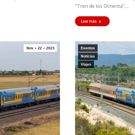
“Tren de los Ochenta”,…
Leer más
Nov
22
2023
Eventos
Noticias
Viajes