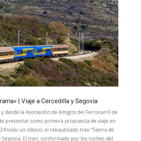
rama» | Viaje a Cercedilla y Segovia
y desde la Asociación de Amigos del Ferrocarril de
de presentar como primera propuesta de viaje en
24 todo un clásico: el rebautizado tren “Sierra de
 Segovia. El tren, conformado por los coches del