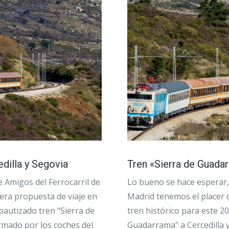
edilla y Segovia
Tren «Sierra de Guadar
e Amigos del Ferrocarril de
Lo bueno se hace esperar, 
era propuesta de viaje en
Madrid tenemos el placer 
ebautizado tren “Sierra de
tren histórico para este 20
ormado por los coches del
Guadarrama” a Cercedilla y