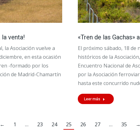
la venta!
«Tren de las Gachas» a
l, la Asociación vuelve a
El próximo sábado, 18 de n
diciembre, en esta ocasión
históricos de la Asociación
 tren -formado por los
Encuentro Nacional de Aso
tación de Madrid-Chamartín
por la Asociación ferrovia
hasta este concurrido nud
Leer más
←
1
…
23
24
25
26
27
…
35