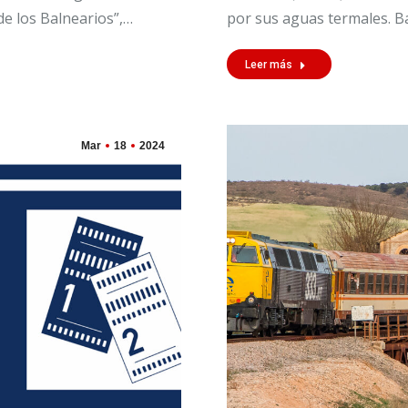
de los Balnearios”,…
por sus aguas termales. B
Leer más
Mar
18
2024