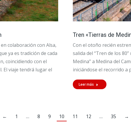
n
Tren «Tierras de Medi
 en colaboración con Alsa,
Con el otoño recién estre
 que ya es tradición de cada
salida del “Tren de los 80”
n, coincidiendo con el
Medina” a Medina del Campo
 El viaje tendrá lugar el
iniciándose el recorrido a
Leer más
←
1
…
8
9
10
11
12
…
35
→