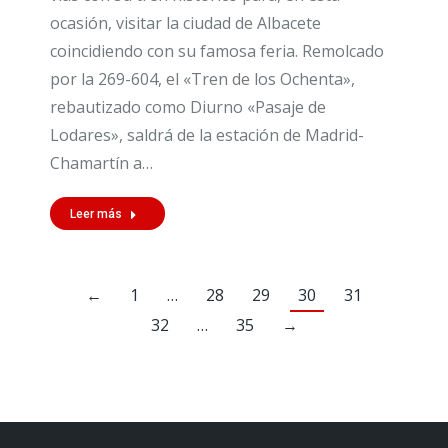
ocasión, visitar la ciudad de Albacete
coincidiendo con su famosa feria. Remolcado
por la 269-604, el «Tren de los Ochenta»,
rebautizado como Diurno «Pasaje de
Lodares», saldrá de la estación de Madrid-
Chamartín a…
Leer más
←
1
…
28
29
30
31
32
…
35
→