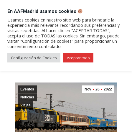
DESPACHO BILLETES
En AAFMadrid usamos cookies
Abrir
Abrir
Abrir
Abrir
Abrir
Usamos cookies en nuestro sitio web para brindarle la
experiencia más relevante recordando sus preferencias y
enlace
enlace
enlace
enlace
enlace
visitas repetidas. Al hacer clic en "ACEPTAR TODAS",
Archivos de etiqueta:
tren
en
en
en
en
en
acepta el uso de TODAS las cookies. Sin embargo, puede
visitar "Configuración de cookies" para proporcionar un
una
una
una
una
una
histórico
consentimiento controlado.
nueva
nueva
nueva
nueva
nueva
ventana/pestaña
ventana/pestaña
ventana/pestaña
ventana/pestañ
ventana/pes
Configuración de Cookies
Aceptar todo
Eventos
Nov
26
2022
Noticias
Viajes